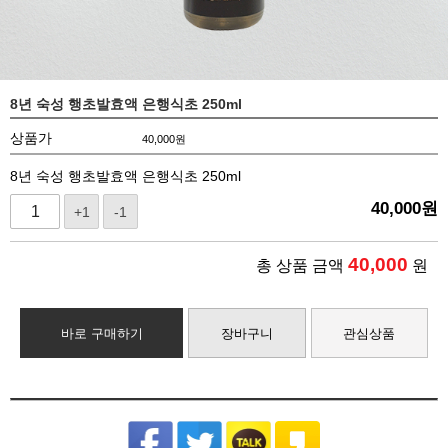
8년 숙성 행초발효액 은행식초 250ml
상품가
40,000
원
8년 숙성 행초발효액 은행식초 250ml
40,000
원
+1
-1
40,000
총 상품 금액
원
바로 구매하기
장바구니
관심상품